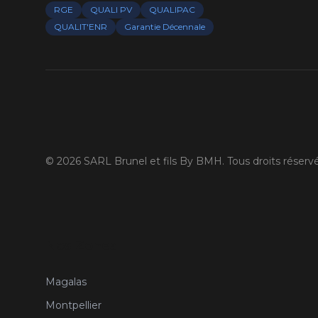
RGE
QUALI PV
QUALIPAC
QUALIT'ENR
Garantie Décennale
©
2026
SARL Brunel et fils By BMH. Tous droits réservé
Nos Zones
Magalas
Montpellier