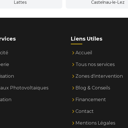
Lattes
Castelnau-le-Lez
rvices
Liens Utiles
cité
Accueil
erie
Tous nos services
isation
Zones d'intervention
aux Photovoltaïques
Blog & Conseils
ation
Financement
Contact
Mentions Légales