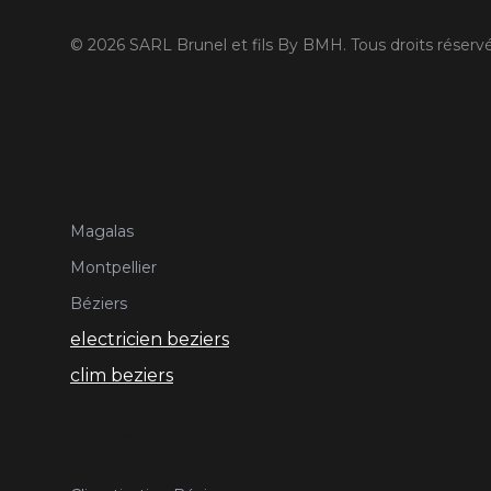
©
2026
SARL Brunel et fils By BMH. Tous droits réservé
Nos Zones
Magalas
Montpellier
Béziers
electricien beziers
clim beziers
Services Béziers