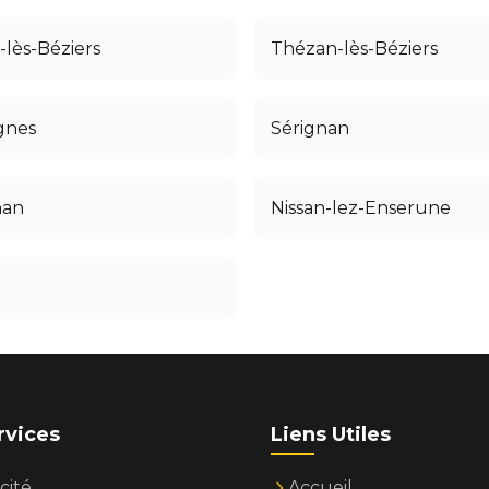
-lès-Béziers
Thézan-lès-Béziers
gnes
Sérignan
nan
Nissan-lez-Enserune
rvices
Liens Utiles
cité
Accueil