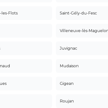
-les-Flots
Saint-Gély-du-Fesc
Villeneuve-lès-Maguelo
s
Juvignac
rnaud
Mudaison
ues
Gigean
Roujan