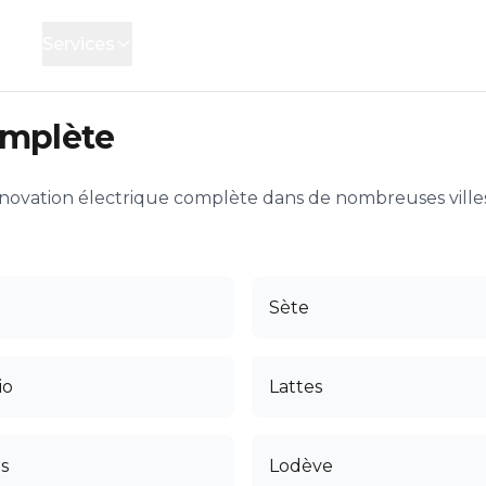
cueil
Services
Financement
Contact
omplète
énovation électrique complète dans de nombreuses villes
Sète
io
Lattes
s
Lodève