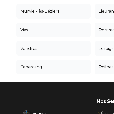
Murviel-lès-Béziers
Lieuran
Vias
Portira
Vendres
Lespig
Capestang
Poilhes
Nos Se
Électri