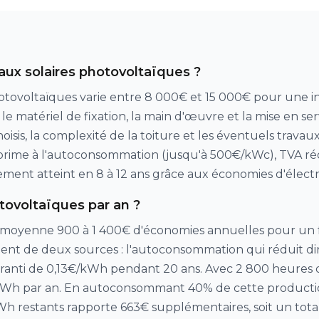
eaux solaires photovoltaïques ?
hotovoltaïques varie entre 8 000€ et 15 000€ pour une ins
 le matériel de fixation, la main d'œuvre et la mise en ser
oisis, la complexité de la toiture et les éventuels travau
 prime à l'autoconsommation (jusqu'à 500€/kWc), TVA réd
ement atteint en 8 à 12 ans grâce aux économies d'électri
ovoltaïques par an ?
oyenne 900 à 1 400€ d'économies annuelles pour un fo
ovient de deux sources : l'autoconsommation qui réduit d
garanti de 0,13€/kWh pendant 20 ans. Avec 2 800 heures 
 kWh par an. En autoconsommant 40% de cette productio
kWh restants rapporte 663€ supplémentaires, soit un tota