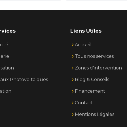
rvices
Liens Utiles
cité
Accueil
erie
Tous nos services
isation
Zones d'intervention
aux Photovoltaïques
Blog & Conseils
ation
Financement
Contact
Mentions Légales