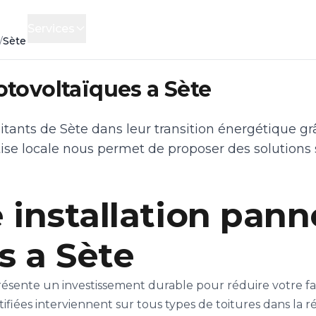
cueil
Services
Financement
Contact
/
Sète
otovoltaïques a Sète
ants de Sète dans leur transition énergétique grâ
ise locale nous permet de proposer des solutions 
 installation pan
s a Sète
résente un investissement durable pour réduire votre f
fiées interviennent sur tous types de toitures dans la r